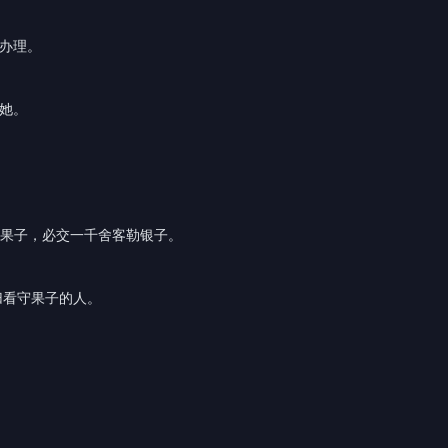
样办理。
她。
的果子，必交一千舍客勒银子。
归看守果子的人。