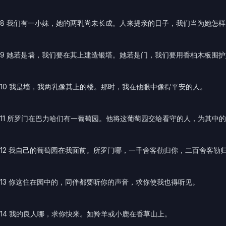
8 我们有一小妹，她的两乳尚未长成。人来提亲的日子，我们当为她怎
9 她若是墙，我们要在其上建造银塔。她若是门，我们要用香柏木板围护
10 我是墙，我两乳像其上的楼。那时，我在他眼中像得平安的人。
11 所罗门在巴力哈们有一葡萄园。他将这葡萄园交给看守的人，为其中
12 我自己的葡萄园在我面前。所罗门哪，一千舍客勒归你，二百舍客勒
13 你这住在园中的，同伴都要听你的声音，求你使我也得听见。
14 我的良人哪，求你快来。如羚羊或小鹿在香草山上。