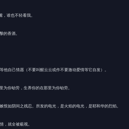
嘴，谁也不轻看我。
汁酿的香酒。
，等他自己情愿（不要叫醒云云或作不要激动爱情等它自发）。
那里为你劬劳，生养你的在那里为你劬劳。
。嫉恨如阴间之残忍。所发的电光，是火焰的电光，是耶和华的烈焰。
爱情，就全被藐视。