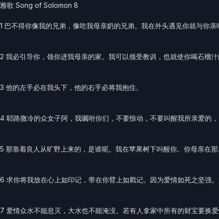
雅歌 Song of Solomon 8
1 巴不得你像我的兄弟，像吃我母亲奶的兄弟。我在外头遇见你就与你亲
2 我必引导你，领你进我母亲的家。我可以领受教训，也就使你喝石榴
3 他的左手必在我头下，他的右手必将我抱住。
4 耶路撒冷的众女子阿，我嘱咐你们，不要惊动，不要叫醒我所亲爱的
5 那靠着良人从旷野上来的，是谁呢。我在苹果树下叫醒你。你母亲在
6 求你将我放在心上如印记，带在你臂上如戳记。因为爱情如死之坚强
7 爱情众水不能息灭，大水也不能淹没。若有人拿家中所有的财宝要换