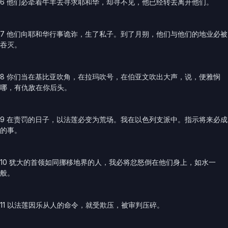
6 他们必牵着牛羊去寻求耶和华，却寻不见，他已经转去离开他们。
7 他们向耶和华行事诡诈，生了私子。到了月朔，他们与他们的地业必被
吞灭。
8 你们当在基比亚吹角，在拉玛吹号，在伯亚文吹出大声，说，便雅悯
哪，有仇敌在你后头。
9 在责罚的日子，以法莲必变为荒场。我在以色列支派中。指示将来必成
的事。
10 犹大的首领如同挪移地界的人，我必将忿怒倒在他们身上，如水一
般。
11 以法莲因乐从人的命令，就受欺压，被审判压碎。