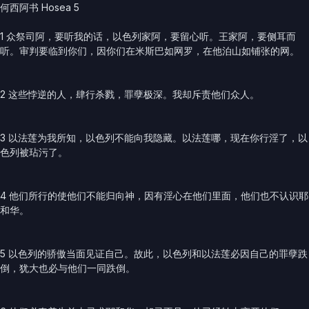
何西阿书 Hosea 5
1 众祭司阿，要听我的话，以色列家阿，要留心听。王家阿，要侧耳而
听。审判要临到你们，因你们在米斯巴如网罗，在他泊山如铺张的网。
2 这些悖逆的人，肆行杀戮，罪孽极深。我却斥责他们众人。
3 以法莲为我所知，以色列不能向我隐藏。以法莲哪，现在你行淫了，以
色列被玷污了。
4 他们所行的使他们不能归向神，因有淫心在他们里面，他们也不认识耶
和华。
5 以色列的骄傲当面见证自己。故此，以色列和以法莲必因自己的罪孽跌
倒，犹大也必与他们一同跌倒。